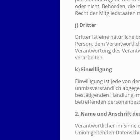
oder nicht. Behörden, die
Recht der Mitgliedstaaten 
j) Dritter
Dritter ist eine natürliche
Person, dem Verantwortlich
Verantwortung des Verantwo
verarbeiten.
k) Einwilligung
Einwilligung ist jede von d
unmissverständlich abgege
bestätigenden Handlung, mit
betreffenden personenbezo
2. Name und Anschrift des
Verantwortlicher im Sinne 
Union geltenden Datenschu