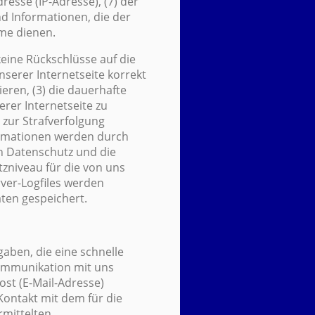
dresse (IP-Adresse), (7) der
nd Informationen, die der
me dienen.
keine Rückschlüsse auf die
nserer Internetseite korrekt
ieren, (3) die dauerhafte
rer Internetseite zu
 zur Strafverfolgung
ormationen werden durch
en Datenschutz und die
zniveau für die von uns
ver-Logfiles werden
ten gespeichert.
gaben, die eine schnelle
ommunikation mit uns
st (E-Mail-Adresse)
Kontakt mit dem für die
rmittelten