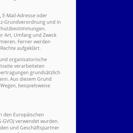
, E-Mail-Adresse oder
utz-Grundverordnung und in
nschutzbestimmungen.
er Art, Umfang und Zweck
mieren. Ferner werden
Rechte aufgeklärt.
 und organisatorische
seite verarbeiteten
ertragungen grundsätzlich
 kann. Aus diesem Grund
 Wegen, beispielsweise
rch den Europäischen
DS-GVO) verwendet wurden.
unden und Geschäftspartner