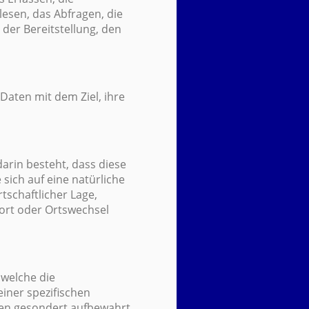
esen, das Abfragen, die
der Bereitstellung, den
aten mit dem Ziel, ihre
arin besteht, dass diese
ich auf eine natürliche
tschaftlicher Lage,
sort oder Ortswechsel
 welche die
iner spezifischen
nen gesondert aufbewahrt