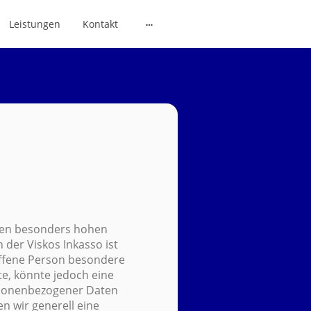
Leistungen
Kontakt
inen besonders hohen
 der Viskos Inkasso ist
offene Person besondere
e, könnte jedoch eine
rsonenbezogener Daten
n wir generell eine