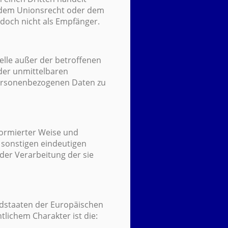
 dem Unionsrecht oder dem
doch nicht als Empfänger.
telle außer der betroffenen
der unmittelbaren
personenbezogenen Daten zu
nformierter Weise und
 sonstigen eindeutigen
 der Verarbeitung der sie
edstaaten der Europäischen
ichem Charakter ist die: