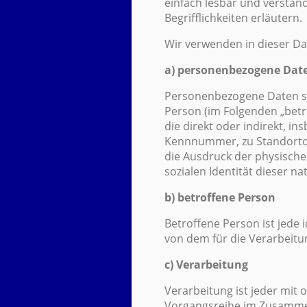
einfach lesbar und verstän
Begrifflichkeiten erläutern.
Wir verwenden in dieser Da
a) personenbezogene Dat
Personenbezogene Daten sind
Person (im Folgenden „betro
die direkt oder indirekt, 
Kennnummer, zu Standortd
die Ausdruck der physischen
sozialen Identität dieser na
b) betroffene Person
Betroffene Person ist jede 
von dem für die Verarbeitu
c) Verarbeitung
Verarbeitung ist jeder mit
Vorgangsreihe im Zusammen