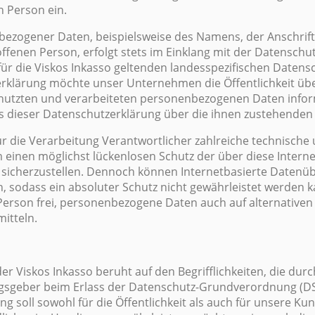
n Person ein.
ezogener Daten, beispielsweise des Namens, der Anschrift
fenen Person, erfolgt stets im Einklang mit der Datensch
ür die Viskos Inkasso geltenden landesspezifischen Date
erklärung möchte unser Unternehmen die Öffentlichkeit üb
nutzten und verarbeiteten personenbezogenen Daten infor
s dieser Datenschutzerklärung über die ihnen zustehenden 
für die Verarbeitung Verantwortlicher zahlreiche technische
nen möglichst lückenlosen Schutz der über diese Internet
icherzustellen. Dennoch können Internetbasierte Datenüb
n, sodass ein absoluter Schutz nicht gewährleistet werden
 Person frei, personenbezogene Daten auch auf alternativen
mitteln.
er Viskos Inkasso beruht auf den Begrifflichkeiten, die du
ngsgeber beim Erlass der Datenschutz-Grundverordnung (
g soll sowohl für die Öffentlichkeit als auch für unsere K