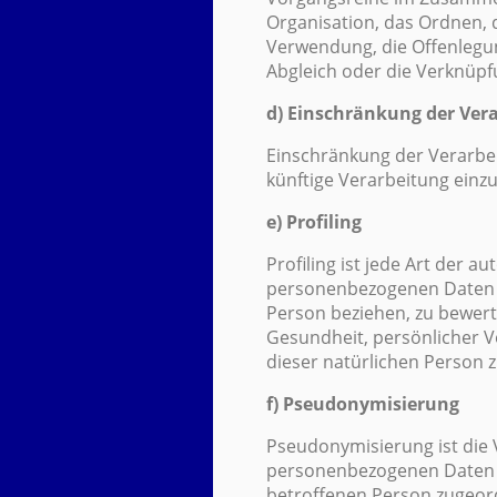
Organisation, das Ordnen, 
Verwendung, die Offenlegun
Abgleich oder die Verknüpf
d) Einschränkung der Ver
Einschränkung der Verarbei
künftige Verarbeitung einz
e) Profiling
Profiling ist jede Art der 
personenbezogenen Daten v
Person beziehen, zu bewerte
Gesundheit, persönlicher Vo
dieser natürlichen Person 
f) Pseudonymisierung
Pseudonymisierung ist die 
personenbezogenen Daten o
betroffenen Person zugeor