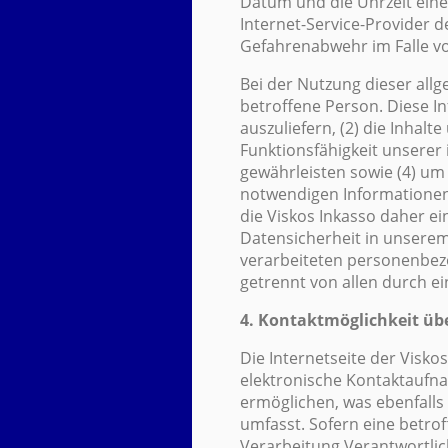
Datum und die Uhrzeit eines 
Internet-Service-Provider 
Gefahrenabwehr im Falle vo
Bei der Nutzung dieser all
betroffene Person. Diese In
auszuliefern, (2) die Inhalt
Funktionsfähigkeit unserer
gewährleisten sowie (4) um 
notwendigen Informationen
die Viskos Inkasso daher ei
Datensicherheit in unserem
verarbeiteten personenbez
getrennt von allen durch 
4. Kontaktmöglichkeit übe
Die Internetseite der Visko
elektronische Kontaktauf
ermöglichen, was ebenfalls
umfasst. Sofern eine betro
Verarbeitung Verantwortli