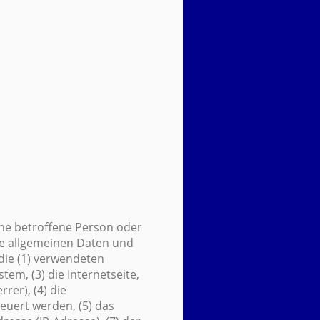
eine betroffene Person oder
se allgemeinen Daten und
die (1) verwendeten
m, (3) die Internetseite,
rer), (4) die
euert werden, (5) das