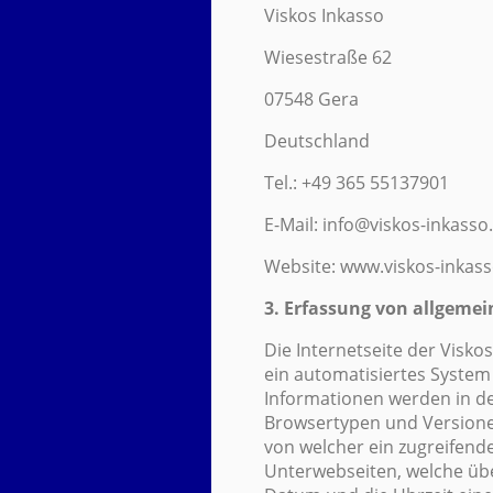
Viskos Inkasso
Wiesestraße 62
07548 Gera
Deutschland
Tel.: +49 365 55137901
E-Mail: info@viskos-inkasso
Website: www.viskos-inkass
3. Erfassung von allgeme
Die Internetseite der Visko
ein automatisiertes System
Informationen werden in de
Browsertypen und Versionen
von welcher ein zugreifende
Unterwebseiten, welche übe