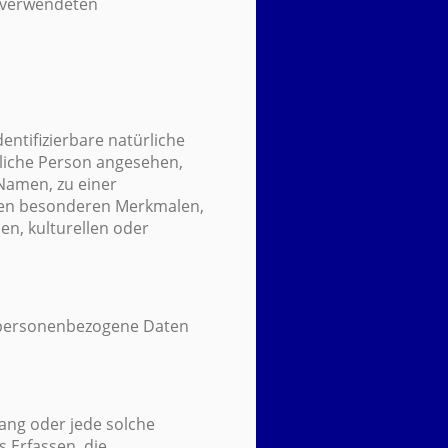
e verwendeten
entifizierbare natürliche
rliche Person angesehen,
Namen, zu einer
ren besonderen Merkmalen,
en, kulturellen oder
en personenbezogene Daten
gang oder jede solche
Erfassen, die