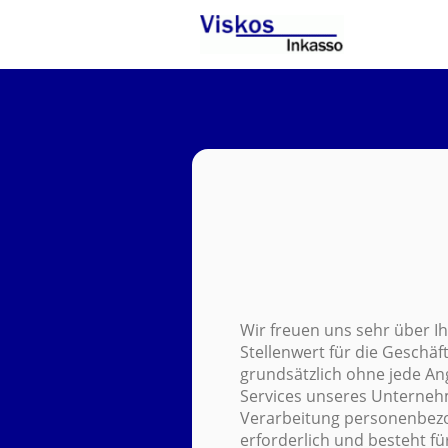
Wir freuen uns sehr über 
Stellenwert für die Geschäf
grundsätzlich ohne jede A
Services unseres Unterneh
Verarbeitung personenbezo
erforderlich und besteht fü