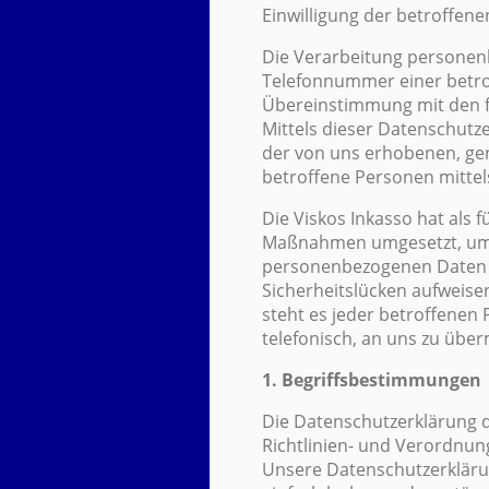
Einwilligung der betroffene
Die Verarbeitung personenb
Telefonnummer einer betrof
Übereinstimmung mit den f
Mittels dieser Datenschutz
der von uns erhobenen, ge
betroffene Personen mittel
Die Viskos Inkasso hat als 
Maßnahmen umgesetzt, um ei
personenbezogenen Daten s
Sicherheitslücken aufweise
steht es jeder betroffenen
telefonisch, an uns zu über
1. Begriffsbestimmungen
Die Datenschutzerklärung d
Richtlinien- und Verordnu
Unsere Datenschutzerklärun