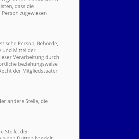
sten, dass die
en Person zugewiesen
istische Person, Behörde,
 und Mittel der
ieser Verarbeitung durch
ortliche beziehungsweise
echt der Mitgliedstaaten
er andere Stelle, die
e Stelle, der
 einen Dritten handelt