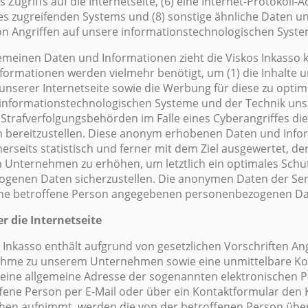
Zugriffs auf die Internetseite, (6) eine Internet-Protokoll-A
des zugreifenden Systems und (8) sonstige ähnliche Daten u
n Angriffen auf unsere informationstechnologischen Syste
gemeinen Daten und Informationen zieht die Viskos Inkasso 
formationen werden vielmehr benötigt, um (1) die Inhalte u
e unserer Internetseite sowie die Werbung für diese zu optim
 informationstechnologischen Systeme und der Technik unse
Strafverfolgungsbehörden im Falle eines Cyberangriffes die
 bereitzustellen. Diese anonym erhobenen Daten und Inf
nerseits statistisch und ferner mit dem Ziel ausgewertet, d
 Unternehmen zu erhöhen, um letztlich ein optimales Schut
ogenen Daten sicherzustellen. Die anonymen Daten der Ser
eine betroffene Person angegebenen personenbezogenen Da
r die Internetseite
s Inkasso enthält aufgrund von gesetzlichen Vorschriften An
nahme zu unserem Unternehmen sowie eine unmittelbare K
 eine allgemeine Adresse der sogenannten elektronischen Po
ffene Person per E-Mail oder über ein Kontaktformular den 
chen aufnimmt, werden die von der betroffenen Person übe