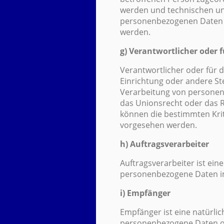
werden und technischen un
personenbezogenen Daten ni
werden.
g) Verantwortlicher oder 
Verantwortlicher oder für d
Einrichtung oder andere St
Verarbeitung von personenb
das Unionsrecht oder das R
können die bestimmten Kri
vorgesehen werden.
h) Auftragsverarbeiter
Auftragsverarbeiter ist ein
personenbezogene Daten im
i) Empfänger
Empfänger ist eine natürlic
personenbezogene Daten off